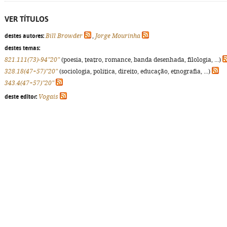
VER TÍTULOS
destes autores:
Bill Browder
,
Jorge Mourinha
destes temas:
821.111(73)-94"20"
(poesia, teatro, romance, banda desenhada, filologia, ...)
328.18(47+57)"20"
(sociologia, política, direito, educação, etnografia, ...)
343.4(47+57)"20"
deste editor:
Vogais