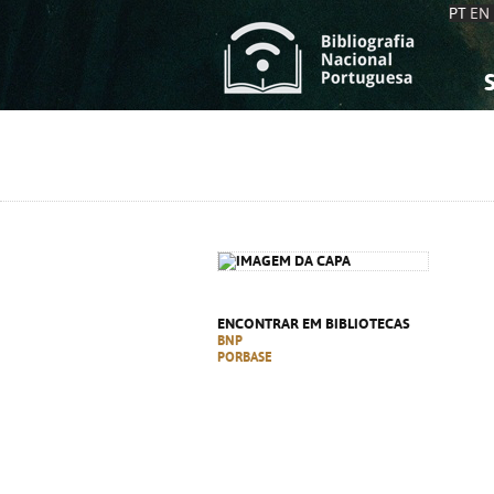
PT
EN
S
S
C
C
C
C
A
A
ENCONTRAR EM BIBLIOTECAS
BNP
PORBASE