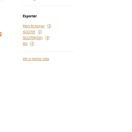
Exportar
MarcXchange
ISO2709
ISO2709(ISIS)
RIS
Ver a minha lista