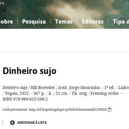
FR
Sobre
Pesquisa
Temas
Editores
Tipo 
obre a Bibliografia Nacional
imples
onhecimento, Informação...
onhecimento, Informação...
Combinada
A minha lista
Como utilizar
Filosofia, psicologia...
Filosofia, psicologia...
Perguntas frequente
iências sociais...
iências sociais...
Ciências exatas e naturais...
Ciências exatas e naturais...
rte, desporto...
rte, desporto...
Literatura, linguística...
Literatura, linguística...
Dinheiro sujo
Dinheiro sujo
/ Bill Browder ; trad. Jorge Mourinha. - 1ª ed. - Lisb
: Vogais, 2022. - 367 p. : il. ; 23 cm. - Tít. orig.: Freezing order. -
ISBN 978-989-623-506-2
Link persistente: http://id.bnportugal.gov.pt/bib/bibnacional/2128028
ADICIONAR À LISTA