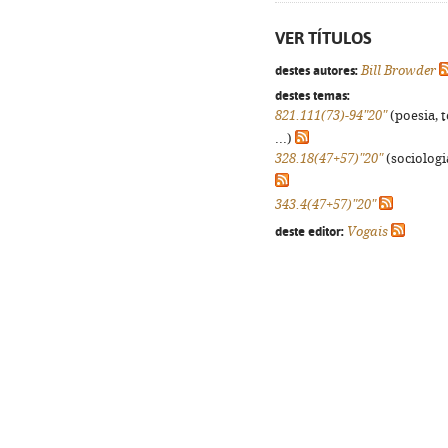
VER TÍTULOS
destes autores:
Bill Browder
destes temas:
821.111(73)-94"20"
(poesia, 
...)
328.18(47+57)"20"
(sociologia
343.4(47+57)"20"
deste editor:
Vogais