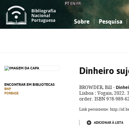
PT
EN
FR
Sobre
Pesquisa
Sobre a Bibliografia Nacional
Simples
Conhecimento, Informação...
Conhecimento, Informação...
Combinada
A
Ciências sociais...
Ciências sociais...
Arte, desporto...
Arte, desporto...
Dinheiro suj
ENCONTRAR EM BIBLIOTECAS
Dinhei
BROWDER, Bill -
BNP
Lisboa : Vogais, 2022. 36
PORBASE
order. ISBN 978-989-6
Link persistente: http://id
ADICIONAR À LISTA