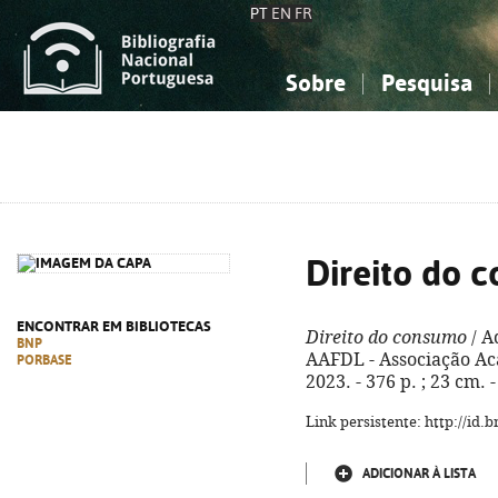
PT
EN
FR
Sobre
Pesquisa
Sobre a Bibliografia Nacional
Simples
Conhecimento, Informação...
Conhecimento, Informação...
Combinada
A
Ciências sociais...
Ciências sociais...
Arte, desporto...
Arte, desporto...
Direito do 
ENCONTRAR EM BIBLIOTECAS
Direito do consumo
/ A
BNP
AAFDL - Associação Ac
PORBASE
2023. - 376 p. ; 23 cm.
Link persistente: http://id
ADICIONAR À LISTA