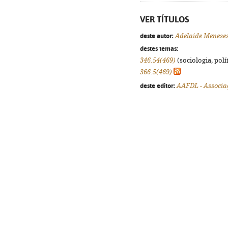
VER TÍTULOS
deste autor:
Adelaide Meneses
destes temas:
346.54(469)
(sociologia, polít
366.5(469)
deste editor:
AAFDL - Associa