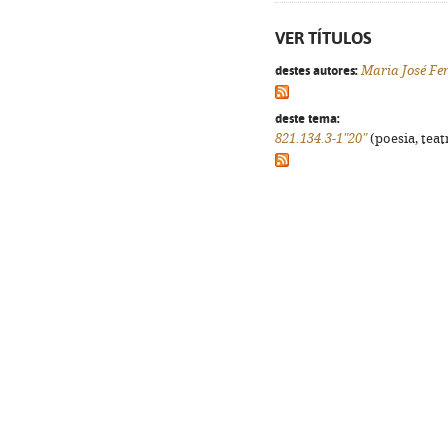
VER TÍTULOS
destes autores:
Maria José Fer
deste tema:
821.134.3-1"20"
(poesia, teat