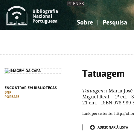
PT
EN
FR
Sobre
Pesquisa
Sobre a Bibliografia Nacional
Simples
Conhecimento, Informação...
Conhecimento, Informação...
Combinada
A
Ciências sociais...
Ciências sociais...
Arte, desporto...
Arte, desporto...
Tatuagem
ENCONTRAR EM BIBLIOTECAS
Tatuagem
/ Maria José 
BNP
Miguel Real. - 1ª ed. - Si
PORBASE
21 cm. - ISBN 978-989-
Link persistente: http://id
ADICIONAR À LISTA