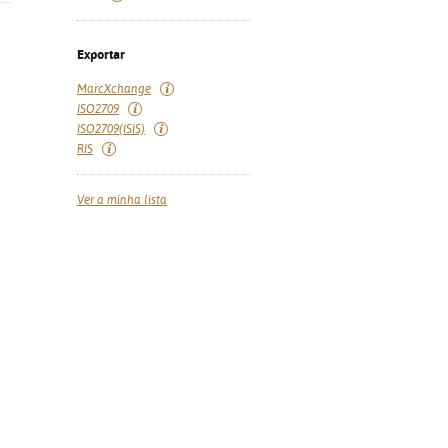
Exportar
MarcXchange
ISO2709
ISO2709(ISIS)
RIS
Ver a minha lista