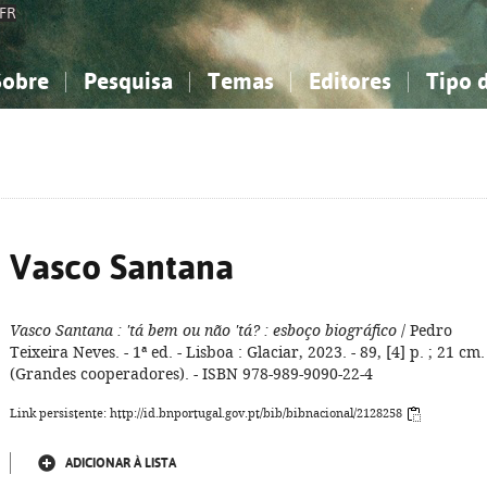
FR
Sobre
Pesquisa
Temas
Editores
Tipo 
obre a Bibliografia Nacional
imples
onhecimento, Informação...
onhecimento, Informação...
Combinada
A minha lista
Como utilizar
Filosofia, psicologia...
Filosofia, psicologia...
Perguntas frequente
iências sociais...
iências sociais...
Ciências exatas e naturais...
Ciências exatas e naturais...
rte, desporto...
rte, desporto...
Literatura, linguística...
Literatura, linguística...
Vasco Santana
Vasco Santana
: 'tá bem ou não 'tá?
: esboço biográfico
/ Pedro
Teixeira Neves. - 1ª ed. - Lisboa : Glaciar, 2023. - 89, [4] p. ; 21 cm. 
(Grandes cooperadores). - ISBN 978-989-9090-22-4
Link persistente: http://id.bnportugal.gov.pt/bib/bibnacional/2128258
ADICIONAR À LISTA