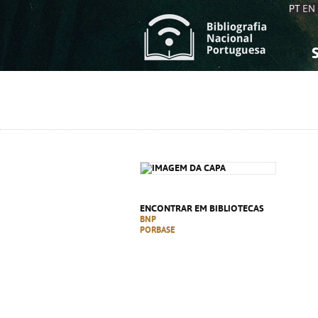
PT
EN
S
S
C
C
C
C
A
A
ENCONTRAR EM BIBLIOTECAS
BNP
PORBASE