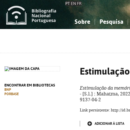
PT
EN
FR
Sobre
Pesquisa
Sobre a Bibliografia Nacional
Simples
Conhecimento, Informação...
Conhecimento, Informação...
Combinada
A
Ciências sociais...
Ciências sociais...
Arte, desporto...
Arte, desporto...
Estimulaçã
ENCONTRAR EM BIBLIOTECAS
Estimulação da memór
BNP
- [S.l.] : Mahatma, 2022
PORBASE
9137-04-2
Link persistente: http://id
ADICIONAR À LISTA