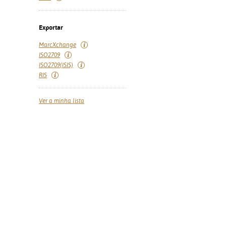
Exportar
MarcXchange
ISO2709
ISO2709(ISIS)
RIS
Ver a minha lista