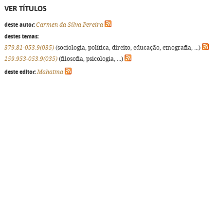
VER TÍTULOS
deste autor:
Carmen da Silva Pereira
destes temas:
379.81-053.9(035)
(sociologia, política, direito, educação, etnografia, ...)
159.953-053.9(035)
(filosofia, psicologia, ...)
deste editor:
Mahatma