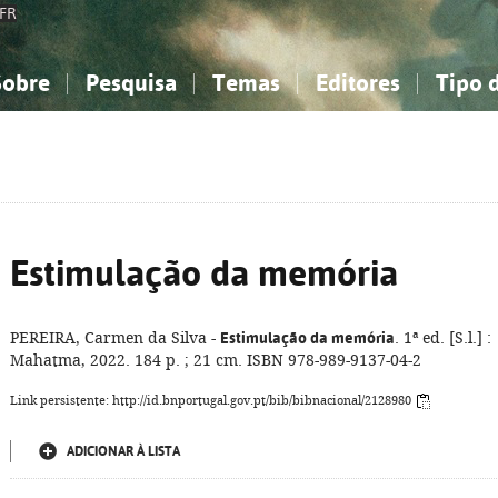
FR
Sobre
Pesquisa
Temas
Editores
Tipo 
obre a Bibliografia Nacional
imples
onhecimento, Informação...
onhecimento, Informação...
Combinada
A minha lista
Como utilizar
Filosofia, psicologia...
Filosofia, psicologia...
Perguntas frequente
iências sociais...
iências sociais...
Ciências exatas e naturais...
Ciências exatas e naturais...
rte, desporto...
rte, desporto...
Literatura, linguística...
Literatura, linguística...
Estimulação da memória
PEREIRA, Carmen da Silva -
Estimulação da memória
. 1ª ed. [S.l.] :
Mahatma, 2022. 184 p. ; 21 cm. ISBN 978-989-9137-04-2
Link persistente: http://id.bnportugal.gov.pt/bib/bibnacional/2128980
ADICIONAR À LISTA