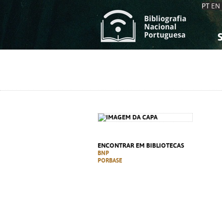
PT
EN
S
S
C
C
C
C
A
A
ENCONTRAR EM BIBLIOTECAS
BNP
PORBASE