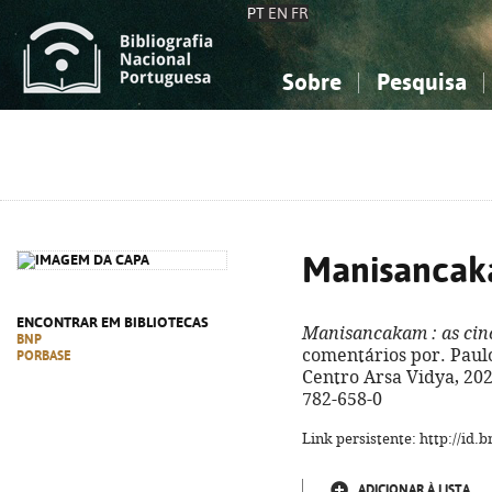
PT
EN
FR
Sobre
Pesquisa
Sobre a Bibliografia Nacional
Simples
Conhecimento, Informação...
Conhecimento, Informação...
Combinada
A
Ciências sociais...
Ciências sociais...
Arte, desporto...
Arte, desporto...
Manisanca
ENCONTRAR EM BIBLIOTECAS
Manisancakam
: as cin
BNP
comentários por. Paulo A
PORBASE
Centro Arsa Vidya, 2023
782-658-0
Link persistente: http://id
ADICIONAR À LISTA