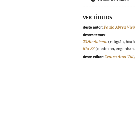
VER TÍTULOS
deste autor:
Paulo Abreu Viei
destes temas:
23Hinduísmo
(religião, hist
615.85
(medicina, engenharia,
deste editor:
Centro Arsa Vid