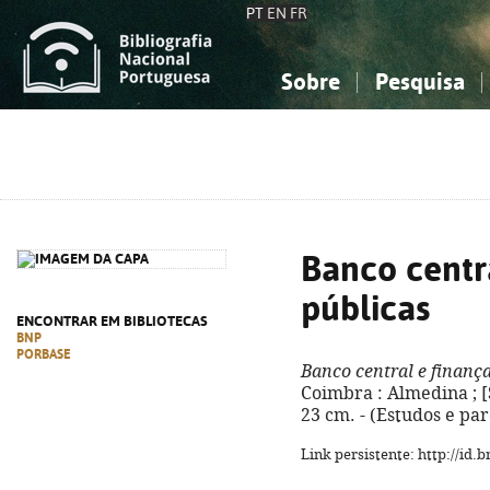
PT
EN
FR
Sobre
Pesquisa
Sobre a Bibliografia Nacional
Simples
Conhecimento, Informação...
Conhecimento, Informação...
Combinada
A
Ciências sociais...
Ciências sociais...
Arte, desporto...
Arte, desporto...
Banco centr
públicas
ENCONTRAR EM BIBLIOTECAS
BNP
PORBASE
Banco central e finança
Coimbra : Almedina ; [S
23 cm. - (Estudos e pa
Link persistente: http://id