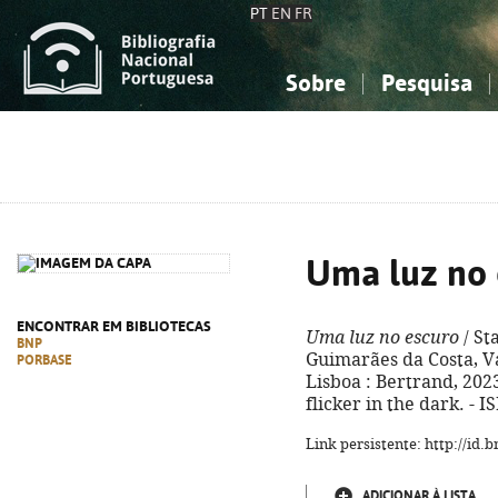
PT
EN
FR
Sobre
Pesquisa
Sobre a Bibliografia Nacional
Simples
Conhecimento, Informação...
Conhecimento, Informação...
Combinada
A
Ciências sociais...
Ciências sociais...
Arte, desporto...
Arte, desporto...
Uma luz no 
ENCONTRAR EM BIBLIOTECAS
Uma luz no escuro
/ St
BNP
Guimarães da Costa, Va
PORBASE
Lisboa : Bertrand, 2023. 
flicker in the dark. - 
Link persistente: http://id
ADICIONAR À LISTA