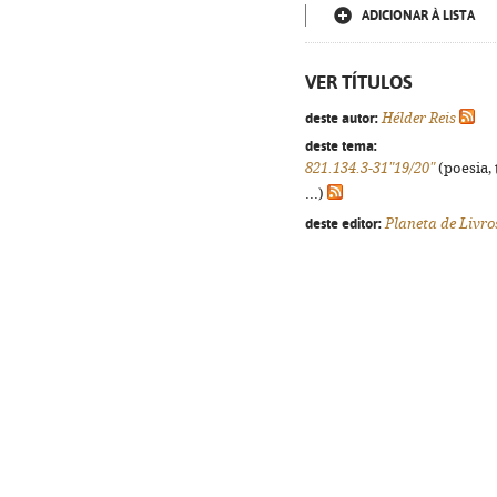
ADICIONAR À LISTA
VER TÍTULOS
deste autor:
Hélder Reis
deste tema:
821.134.3-31"19/20"
(poesia, 
...)
deste editor:
Planeta de Livro