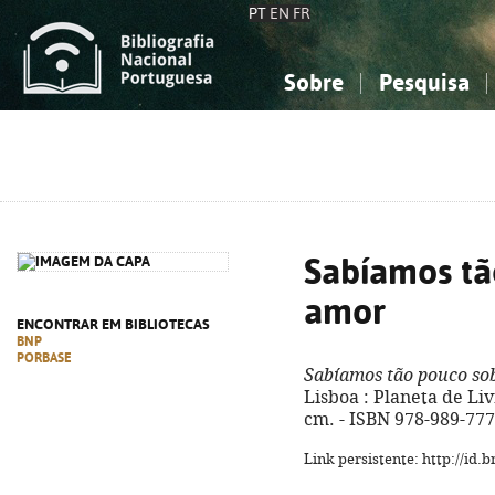
PT
EN
FR
Sobre
Pesquisa
Sobre a Bibliografia Nacional
Simples
Conhecimento, Informação...
Conhecimento, Informação...
Combinada
A
Ciências sociais...
Ciências sociais...
Arte, desporto...
Arte, desporto...
Sabíamos tã
amor
ENCONTRAR EM BIBLIOTECAS
BNP
PORBASE
Sabíamos tão pouco so
Lisboa : Planeta de Livr
cm. - ISBN 978-989-777
Link persistente: http://id