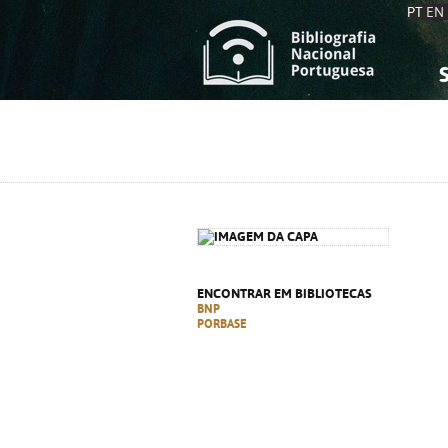
PT
EN
S
S
C
C
C
C
A
A
ENCONTRAR EM BIBLIOTECAS
BNP
PORBASE