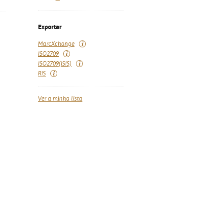
Exportar
MarcXchange
ISO2709
ISO2709(ISIS)
RIS
Ver a minha lista