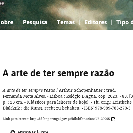
FR
Sobre
Pesquisa
Temas
Editores
Tipo 
obre a Bibliografia Nacional
imples
onhecimento, Informação...
onhecimento, Informação...
Combinada
A minha lista
Como utilizar
Filosofia, psicologia...
Filosofia, psicologia...
Perguntas frequente
iências sociais...
iências sociais...
Ciências exatas e naturais...
Ciências exatas e naturais...
rte, desporto...
rte, desporto...
Literatura, linguística...
Literatura, linguística...
A arte de ter sempre razão
A arte de ter sempre razão
/ Arthur Schopenhauer ; trad.
Fernanda Mota Alves. - Lisboa : Relógio D'Água, cop. 2023. - 83, [3
p. ; 23 cm. - (Clássicos para leitores de hoje). - Tit. orig.: Eristische
Dialektik : die Kunst, recht zu behalten. - ISBN 978-989-783-270-3
Link persistente: http://id.bnportugal.gov.pt/bib/bibnacional/2129905
ADICIONAR À LISTA