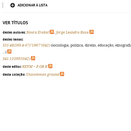
ADICIONAR À LISTA
VER TÍTULOS
destes autores:
Noura Erakat
,
Jorge Leandro Rosa
destes temas:
355.48(569.4-07)"1967"(042)
(sociologia, política, direito, educação, etnografi
...)
341.12ONU(042)
deste editor:
KKYM + P.OR.K
desta coleção:
Un)common ground