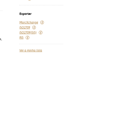
Exportar
MarcXchange
ISO2709
ISO2709(ISIS)
RIS
a,
Ver a minha lista