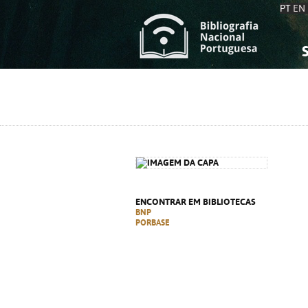
PT
EN
S
S
C
C
C
C
A
A
ENCONTRAR EM BIBLIOTECAS
BNP
PORBASE