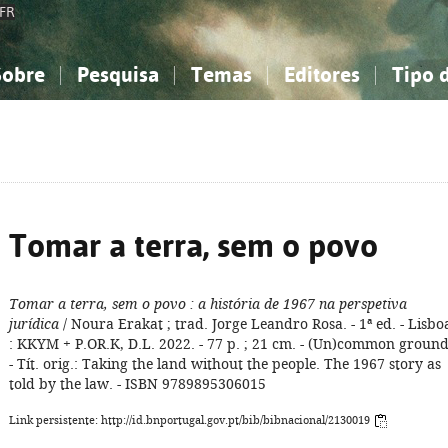
FR
Sobre
Pesquisa
Temas
Editores
Tipo 
obre a Bibliografia Nacional
imples
onhecimento, Informação...
onhecimento, Informação...
Combinada
A minha lista
Como utilizar
Filosofia, psicologia...
Filosofia, psicologia...
Perguntas frequente
iências sociais...
iências sociais...
Ciências exatas e naturais...
Ciências exatas e naturais...
rte, desporto...
rte, desporto...
Literatura, linguística...
Literatura, linguística...
Tomar a terra, sem o povo
Tomar a terra, sem o povo
: a história de 1967 na perspetiva
jurídica
/ Noura Erakat ; trad. Jorge Leandro Rosa. - 1ª ed. - Lisbo
: KKYM + P.OR.K, D.L. 2022. - 77 p. ; 21 cm. - (Un)common ground
- Tít. orig.: Taking the land without the people. The 1967 story as
told by the law. - ISBN 9789895306015
Link persistente: http://id.bnportugal.gov.pt/bib/bibnacional/2130019