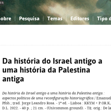
FR
Sobre
Pesquisa
Temas
Editores
Tipo 
obre a Bibliografia Nacional
imples
onhecimento, Informação...
onhecimento, Informação...
Combinada
A minha lista
Como utilizar
Filosofia, psicologia...
Filosofia, psicologia...
Perguntas frequente
iências sociais...
iências sociais...
Ciências exatas e naturais...
Ciências exatas e naturais...
rte, desporto...
rte, desporto...
Literatura, linguística...
Literatura, linguística...
Da história do Israel antigo a
uma história da Palestina
antiga
Da história do Israel antigo a uma história da Palestina antiga
:
aspectos políticos de uma reconfiguração historiográfica
/ Emanuel
Pfoh ; trad. Jorge Leandro Rosa. - 1ª ed. - Lisboa : KKYM + P.OR.K,
D.L. 2022. - 40 p. ; 21 cm. - (Un)common ground). - Tít. orig.: De l