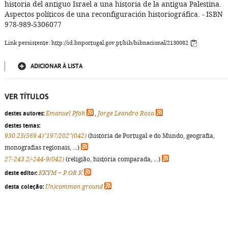
historia del antiguo Israel a una historia de la antigua Palestina.
Aspectos políticos de una reconfiguración historiográfica. - ISBN
978-989-5306077
Link persistente: http://id.bnportugal.gov.pt/bib/bibnacional/2130082
ADICIONAR À LISTA
VER TÍTULOS
destes autores:
Emanuel Pfoh
,
Jorge Leandro Rosa
destes temas:
930.23(569.4)"197/202"(042)
(história de Portugal e do Mundo, geografia,
monografias regionais, ...)
27-243.2/-244-9(042)
(religião, história comparada, ...)
deste editor:
KKYM + P.OR.K
desta coleção:
Un)common ground