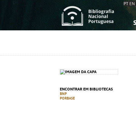
PT
EN
S
S
C
C
C
C
A
A
ENCONTRAR EM BIBLIOTECAS
BNP
PORBASE