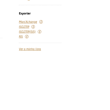
Exportar
MarcXchange
ISO2709
ISO2709(ISIS)
RIS
Ver a minha lista