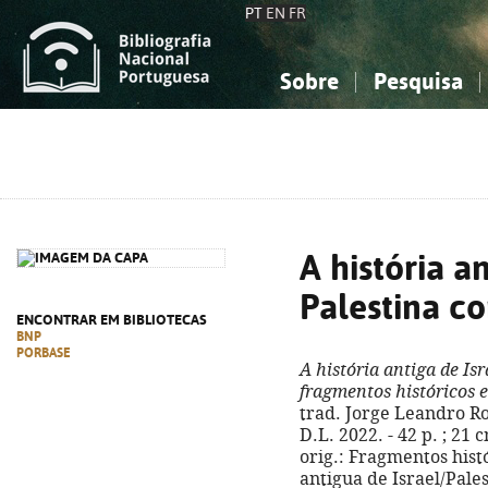
PT
EN
FR
Sobre
Pesquisa
Sobre a Bibliografia Nacional
Simples
Conhecimento, Informação...
Conhecimento, Informação...
Combinada
A
Ciências sociais...
Ciências sociais...
Arte, desporto...
Arte, desporto...
A história an
Palestina c
ENCONTRAR EM BIBLIOTECAS
BNP
PORBASE
A história antiga de Is
fragmentos históricos 
trad. Jorge Leandro Ros
D.L. 2022. - 42 p. ; 21
orig.: Fragmentos histó
antigua de Israel/Pales