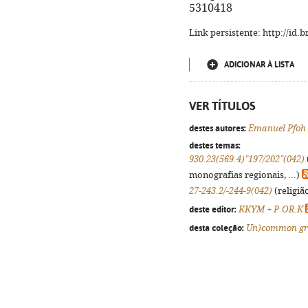
5310418
Link persistente: http://id
ADICIONAR À LISTA
VER TÍTULOS
destes autores:
Emanuel Pfoh
destes temas:
930.23(569.4)"197/202"(042)
monografias regionais, ...)
27-243.2/-244-9(042)
(religiã
deste editor:
KKYM + P.OR.K
desta coleção:
Un)common g