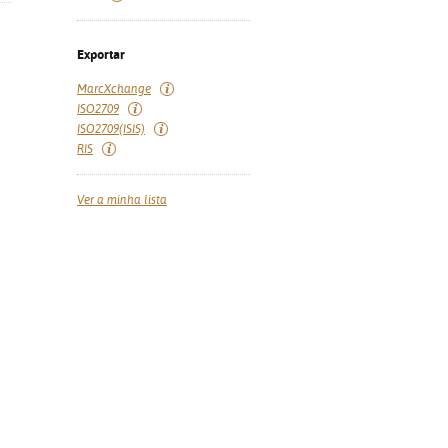
Exportar
MarcXchange
ISO2709
ISO2709(ISIS)
RIS
Ver a minha lista