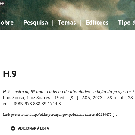
FR
Sobre
Pesquisa
Temas
Editores
Tipo 
obre a Bibliografia Nacional
imples
onhecimento, Informação...
onhecimento, Informação...
Combinada
A minha lista
Como utilizar
Filosofia, psicologia...
Filosofia, psicologia...
Perguntas frequente
iências sociais...
iências sociais...
Ciências exatas e naturais...
Ciências exatas e naturais...
rte, desporto...
rte, desporto...
Literatura, linguística...
Literatura, linguística...
H.9
H.9
: história, 9º ano
: caderno de atividades
: edição do professor
/
Luís Sousa, Luiz Soares. - 1ª ed. - [S.l.] : ASA, 2023. - 88 p. : il. ; 28
cm. - ISBN 978-888-89-1744-3
Link persistente: http://id.bnportugal.gov.pt/bib/bibnacional/2130472
ADICIONAR À LISTA