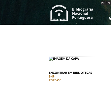
PT
EN
S
S
C
C
C
C
A
A
ENCONTRAR EM BIBLIOTECAS
BNP
PORBASE