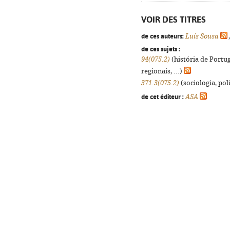
VOIR DES TITRES
de ces auteurs:
Luís Sousa
de ces sujets :
94(075.2)
(história de Portu
regionais, ...)
371.3(075.2)
(sociologia, polí
de cet éditeur :
ASA