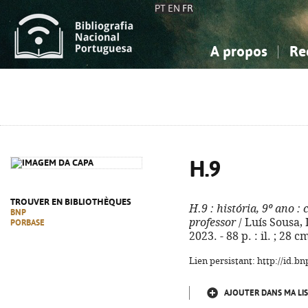
PT
EN
FR
A propos
Re
La Bibliographie Nationale
Simple
Connaissance, Information...
Connaissance, Information...
Avancée
Mes 
Sciences sociales...
Sciences sociales...
Arts, sport...
Arts, sport...
H.9
TROUVER EN BIBLIOTHÈQUES
H.9
: história, 9º ano
: 
BNP
professor
/ Luís Sousa, L
PORBASE
2023. - 88 p. : il. ; 28
Lien persistant: http://id.
AJOUTER DANS MA LIS