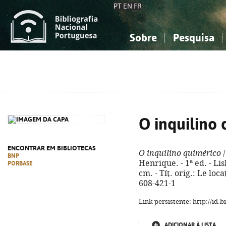
PT
EN
FR
Sobre
Pesquisa
Sobre a Bibliografia Nacional
Simples
Conhecimento, Informação...
Conhecimento, Informação...
Combinada
A
Ciências sociais...
Ciências sociais...
Arte, desporto...
Arte, desporto...
O inquilino
ENCONTRAR EM BIBLIOTECAS
O inquilino quimérico
/
BNP
Henrique. - 1ª ed. - Lis
PORBASE
cm. - Tít. orig.: Le lo
608-421-1
Link persistente: http://id
ADICIONAR À LISTA