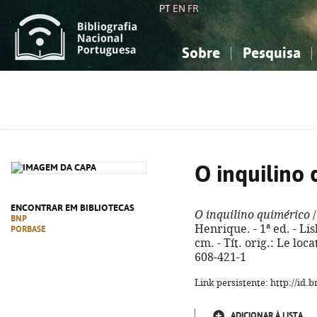
PT
EN
FR
Sobre
Pesquisa
Sobre a Bibliografia Nacional
Simples
Conhecimento, Informação...
Conhecimento, Informação...
Combinada
A
Ciências sociais...
Ciências sociais...
Arte, desporto...
Arte, desporto...
O inquilino
ENCONTRAR EM BIBLIOTECAS
O inquilino quimérico
/
BNP
Henrique. - 1ª ed. - Lis
PORBASE
cm. - Tít. orig.: Le lo
608-421-1
Link persistente: http://id
ADICIONAR À LISTA