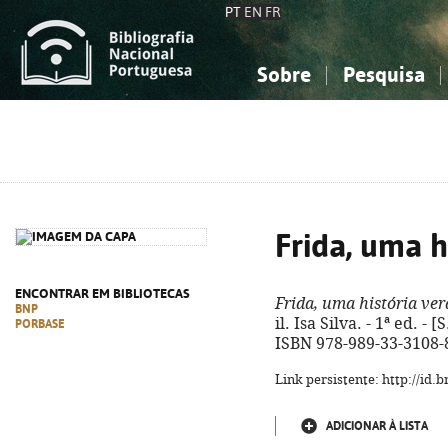
PT
EN
FR
Sobre
Pesquisa
Sobre a Bibliografia Nacional
Simples
Conhecimento, Informação...
Conhecimento, Informação...
Combinada
A
Ciências sociais...
Ciências sociais...
Arte, desporto...
Arte, desporto...
Frida, uma h
ENCONTRAR EM BIBLIOTECAS
Frida, uma história ve
BNP
il. Isa Silva. - 1ª ed. - [S
PORBASE
ISBN 978-989-33-3108-
Link persistente: http://id
ADICIONAR À LISTA