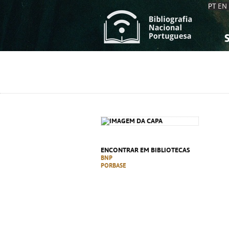
PT
EN
S
S
C
C
C
C
A
A
ENCONTRAR EM BIBLIOTECAS
BNP
PORBASE