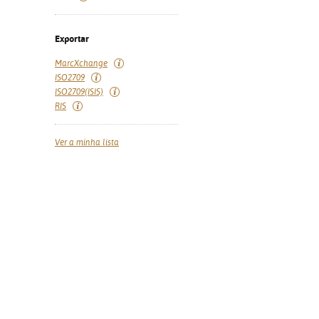
Exportar
MarcXchange
ISO2709
ISO2709(ISIS)
RIS
Ver a minha lista