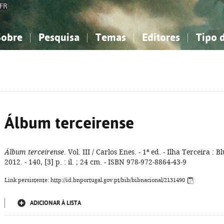
FR
Sobre
Pesquisa
Temas
Editores
Tipo 
obre a Bibliografia Nacional
imples
onhecimento, Informação...
onhecimento, Informação...
Combinada
A minha lista
Como utilizar
Filosofia, psicologia...
Filosofia, psicologia...
Perguntas frequente
iências sociais...
iências sociais...
Ciências exatas e naturais...
Ciências exatas e naturais...
rte, desporto...
rte, desporto...
Literatura, linguística...
Literatura, linguística...
Álbum terceirense
Álbum terceirense
. Vol. III / Carlos Enes. - 1ª ed. - Ilha Terceira : Bl
2012. - 140, [3] p. : il. ; 24 cm. - ISBN 978-972-8864-43-9
Link persistente: http://id.bnportugal.gov.pt/bib/bibnacional/2131490
ADICIONAR À LISTA