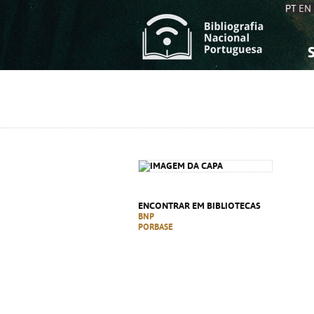
PT
EN
S
S
C
C
C
C
A
A
ENCONTRAR EM BIBLIOTECAS
BNP
PORBASE