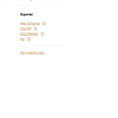
Exportar
MarcXchange
ISO2709
ISO2709(ISIS)
RIS
Ver a minha lista