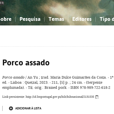
FR
Sobre
Pesquisa
Temas
Editores
Tipo 
obre a Bibliografia Nacional
imples
onhecimento, Informação...
onhecimento, Informação...
Combinada
A minha lista
Como utilizar
Filosofia, psicologia...
Filosofia, psicologia...
Perguntas frequente
iências sociais...
iências sociais...
Ciências exatas e naturais...
Ciências exatas e naturais...
rte, desporto...
rte, desporto...
Literatura, linguística...
Literatura, linguística...
Porco assado
Porco assado
/ An Yu ; trad. Maria Dulce Guimarães da Costa. - 1ª
ed. - Lisboa : Quetzal, 2023. - 211, [5] p. ; 24 cm. - (Serpente
emplumada). - Tít. orig.: Braised pork. - ISBN 978-989-722-618-2
Link persistente: http://id.bnportugal.gov.pt/bib/bibnacional/2131535
ADICIONAR À LISTA