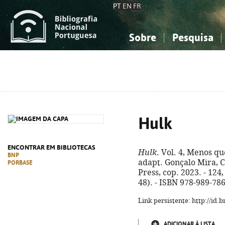
PT
EN
FR
Sobre
Pesquisa
Sobre a Bibliografia Nacional
Simples
Conhecimento, Informação...
Conhecimento, Informação...
Combinada
A
Ciências sociais...
Ciências sociais...
Arte, desporto...
Arte, desporto...
Hulk
ENCONTRAR EM BIBLIOTECAS
Hulk
. Vol. 4, Menos q
BNP
adapt. Gonçalo Mira, Ca
PORBASE
Press, cop. 2023. - 124, 
48). - ISBN 978-989-78
Link persistente: http://id
ADICIONAR À LISTA