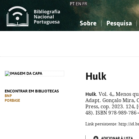
PT
EN
FR
Sobre
Pesquisa
Sobre a Bibliografia Nacional
Simples
Conhecimento, Informação...
Conhecimento, Informação...
Combinada
A
Ciências sociais...
Ciências sociais...
Arte, desporto...
Arte, desporto...
Hulk
ENCONTRAR EM BIBLIOTECAS
Hulk
. Vol. 4,, Menos 
BNP
Adapt. Gonçalo Mira, C
PORBASE
Press, cop. 2023. 124, [6
48). ISBN 978-989-786-
Link persistente: http://id
ADICIONAR À LISTA