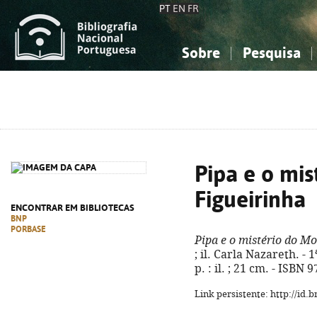
PT
EN
FR
Sobre
Pesquisa
Sobre a Bibliografia Nacional
Simples
Conhecimento, Informação...
Conhecimento, Informação...
Combinada
A
Ciências sociais...
Ciências sociais...
Arte, desporto...
Arte, desporto...
Pipa e o mi
Figueirinha
ENCONTRAR EM BIBLIOTECAS
BNP
PORBASE
Pipa e o mistério do M
; il. Carla Nazareth. - 1
p. : il. ; 21 cm. - ISBN
Link persistente: http://id