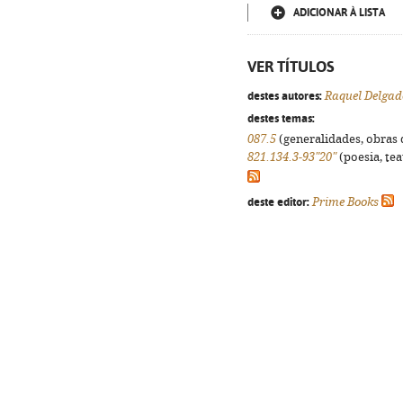
ADICIONAR À LISTA
VER TÍTULOS
destes autores:
Raquel Delgad
destes temas:
087.5
(generalidades, obras d
821.134.3-93"20"
(poesia, tea
deste editor:
Prime Books