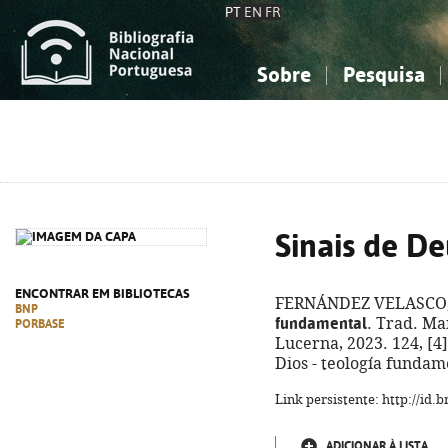
PT
EN
FR
Sobre
Pesquisa
Sobre a Bibliografia Nacional
Simples
Conhecimento, Informação...
Conhecimento, Informação...
Combinada
A
Ciências sociais...
Ciências sociais...
Arte, desporto...
Arte, desporto...
Sinais de De
ENCONTRAR EM BIBLIOTECAS
FERNÁNDEZ VELASCO, 
BNP
fundamental
. Trad. Mar
PORBASE
Lucerna, 2023. 124, [4] 
Dios - teología fundam
Link persistente: http://id
ADICIONAR À LISTA