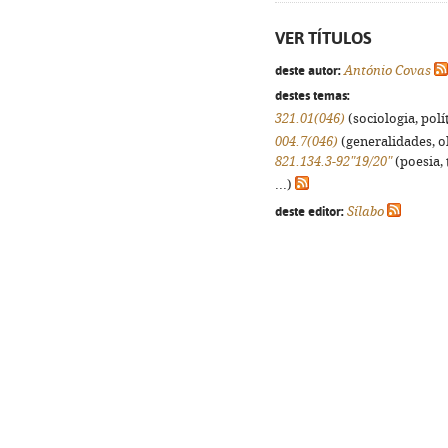
VER TÍTULOS
deste autor:
António Covas
destes temas:
321.01(046)
(sociologia, polít
004.7(046)
(generalidades, ob
821.134.3-92"19/20"
(poesia, 
...)
deste editor:
Sílabo