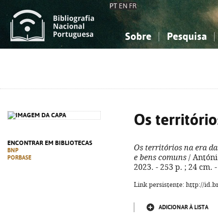
PT
EN
FR
Sobre
Pesquisa
Sobre a Bibliografia Nacional
Simples
Conhecimento, Informação...
Conhecimento, Informação...
Combinada
A
Ciências sociais...
Ciências sociais...
Arte, desporto...
Arte, desporto...
Os territóri
ENCONTRAR EM BIBLIOTECAS
Os territórios na era da
BNP
e bens comuns
/ António
PORBASE
2023. - 253 p. ; 24 cm.
Link persistente: http://id
ADICIONAR À LISTA