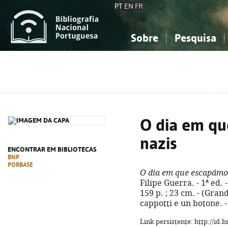
PT
EN
FR
Sobre
Pesquisa
Sobre a Bibliografia Nacional
Simples
Conhecimento, Informação...
Conhecimento, Informação...
Combinada
A
Ciências sociais...
Ciências sociais...
Arte, desporto...
Arte, desporto...
O dia em qu
nazis
ENCONTRAR EM BIBLIOTECAS
BNP
PORBASE
O dia em que escapámo
Filipe Guerra. - 1ª ed. 
159 p. ; 23 cm. - (Grand
cappotti e un botone. 
Link persistente: http://id