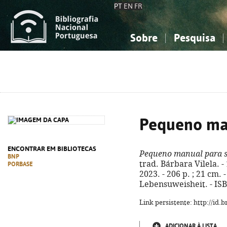
PT
EN
FR
Sobre
Pesquisa
Sobre a Bibliografia Nacional
Simples
Conhecimento, Informação...
Conhecimento, Informação...
Combinada
A
Ciências sociais...
Ciências sociais...
Arte, desporto...
Arte, desporto...
Pequeno man
ENCONTRAR EM BIBLIOTECAS
Pequeno manual para se
BNP
trad. Bárbara Vilela. - 
PORBASE
2023. - 206 p. ; 21 cm. 
Lebensuweisheit. - IS
Link persistente: http://id
ADICIONAR À LISTA