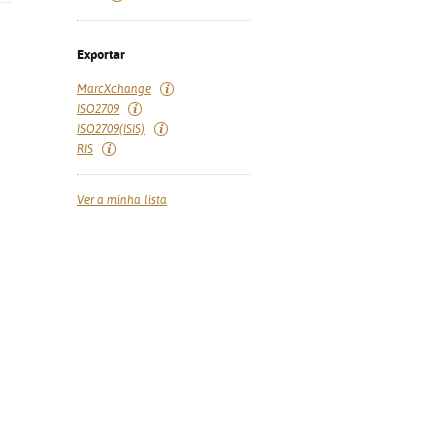
Exportar
MarcXchange
ISO2709
ISO2709(ISIS)
RIS
Ver a minha lista