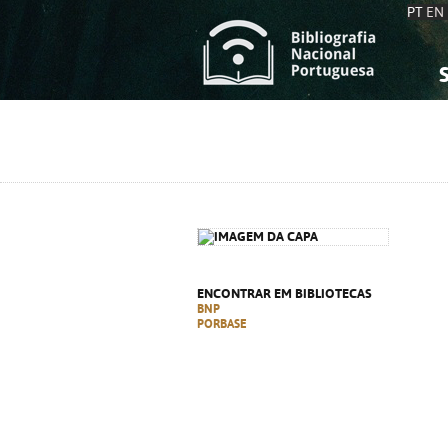
PT
EN
S
S
C
C
C
C
A
A
ENCONTRAR EM BIBLIOTECAS
BNP
PORBASE