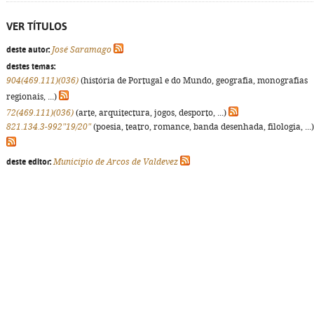
VER TÍTULOS
deste autor:
José Saramago
destes temas:
904(469.111)(036)
(história de Portugal e do Mundo, geografia, monografias
regionais, ...)
72(469.111)(036)
(arte, arquitectura, jogos, desporto, ...)
821.134.3-992"19/20"
(poesia, teatro, romance, banda desenhada, filologia, ...)
deste editor:
Município de Arcos de Valdevez