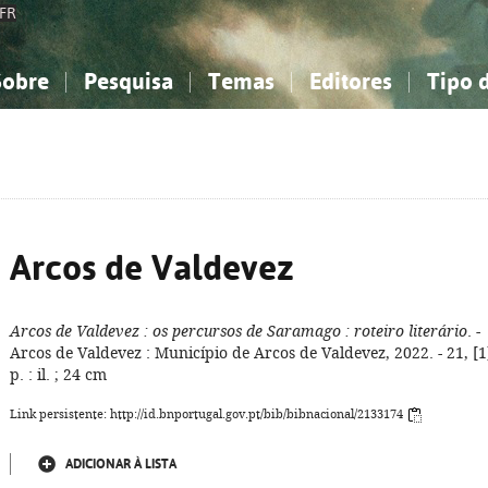
FR
Sobre
Pesquisa
Temas
Editores
Tipo 
obre a Bibliografia Nacional
imples
onhecimento, Informação...
onhecimento, Informação...
Combinada
A minha lista
Como utilizar
Filosofia, psicologia...
Filosofia, psicologia...
Perguntas frequente
iências sociais...
iências sociais...
Ciências exatas e naturais...
Ciências exatas e naturais...
rte, desporto...
rte, desporto...
Literatura, linguística...
Literatura, linguística...
Arcos de Valdevez
Arcos de Valdevez
: os percursos de Saramago
: roteiro literário
. -
Arcos de Valdevez : Município de Arcos de Valdevez, 2022. - 21, [1
p. : il. ; 24 cm
Link persistente: http://id.bnportugal.gov.pt/bib/bibnacional/2133174
ADICIONAR À LISTA