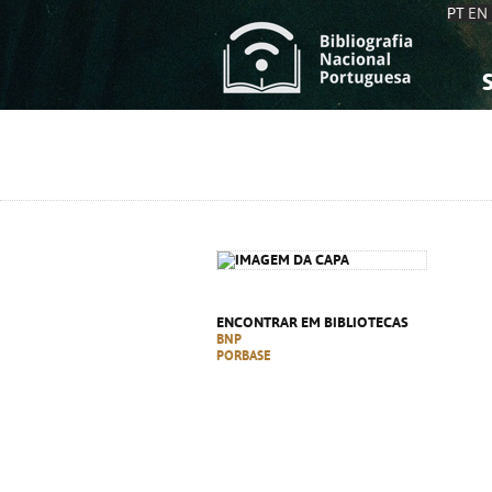
PT
EN
S
S
C
C
C
C
A
A
ENCONTRAR EM BIBLIOTECAS
BNP
PORBASE