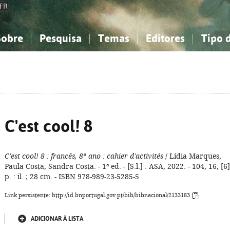
FR
Sobre
Pesquisa
Temas
Editores
Tipo 
obre a Bibliografia Nacional
imples
onhecimento, Informação...
onhecimento, Informação...
Combinada
A minha lista
Como utilizar
Filosofia, psicologia...
Filosofia, psicologia...
Perguntas frequente
iências sociais...
iências sociais...
Ciências exatas e naturais...
Ciências exatas e naturais...
rte, desporto...
rte, desporto...
Literatura, linguística...
Literatura, linguística...
C'est cool! 8
C'est cool! 8
: francês, 8º ano
: cahier d'activités
/ Lídia Marques,
Paula Costa, Sandra Costa. - 1ª ed. - [S.l.] : ASA, 2022. - 104, 16, [6]
p. : il. ; 28 cm. - ISBN 978-989-23-5285-5
Link persistente: http://id.bnportugal.gov.pt/bib/bibnacional/2133183
ADICIONAR À LISTA