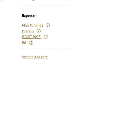
Exportar
MarcXchange
ISO2709
ISO2709(ISIS)
RIS
Ver a minha lista