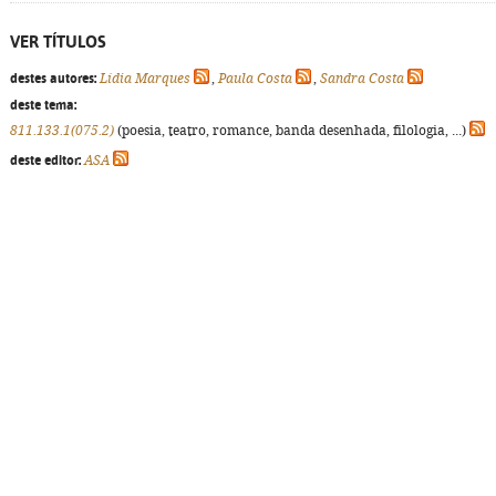
VER TÍTULOS
destes autores:
Lídia Marques
,
Paula Costa
,
Sandra Costa
deste tema:
811.133.1(075.2)
(poesia, teatro, romance, banda desenhada, filologia, ...)
deste editor:
ASA