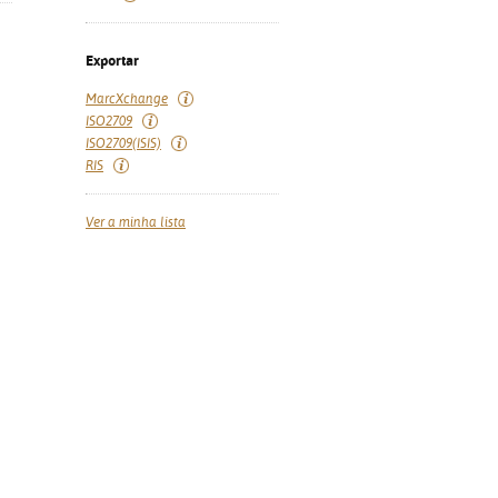
Exportar
MarcXchange
ISO2709
ISO2709(ISIS)
RIS
Ver a minha lista