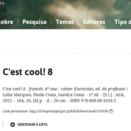
FR
Sobre
Pesquisa
Temas
Editores
Tipo 
obre a Bibliografia Nacional
imples
onhecimento, Informação...
onhecimento, Informação...
Combinada
A minha lista
Como utilizar
Filosofia, psicologia...
Filosofia, psicologia...
Perguntas frequente
iências sociais...
iências sociais...
Ciências exatas e naturais...
Ciências exatas e naturais...
rte, desporto...
rte, desporto...
Literatura, linguística...
Literatura, linguística...
C'est cool! 8
C'est cool! 8
: francês, 8º ano
: cahier d'activités, ed. do professor
/
Lídia Marques, Paula Costa, Sandra Costa. - 1ª ed. - [S.l.] : ASA,
2022. - 104, 16, [6] p. : il. ; 28 cm. - ISBN 978-888-89-1626-2
Link persistente: http://id.bnportugal.gov.pt/bib/bibnacional/2133198
ADICIONAR À LISTA