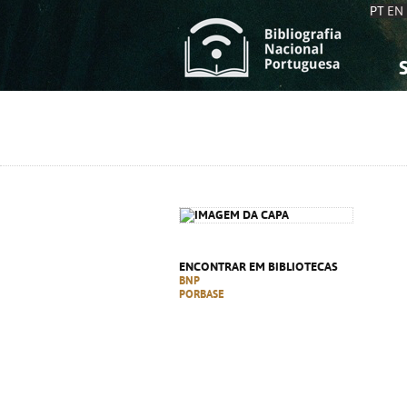
PT
EN
S
S
C
C
C
C
A
A
ENCONTRAR EM BIBLIOTECAS
BNP
PORBASE