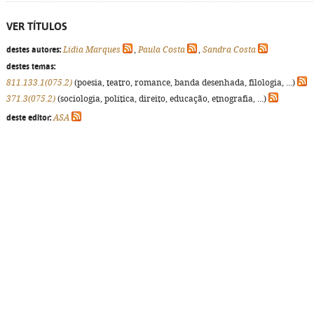
VER TÍTULOS
destes autores:
Lídia Marques
,
Paula Costa
,
Sandra Costa
destes temas:
811.133.1(075.2)
(poesia, teatro, romance, banda desenhada, filologia, ...)
371.3(075.2)
(sociologia, política, direito, educação, etnografia, ...)
deste editor:
ASA