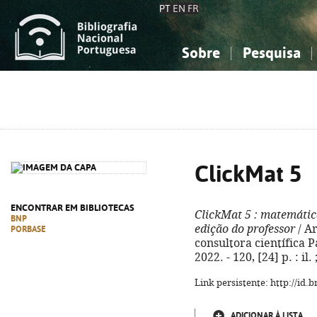
PT
EN
FR
Sobre
Pesquisa
Sobre a Bibliografia Nacional
Simples
Conhecimento, Informação...
Conhecimento, Informação...
Combinada
A
Ciências sociais...
Ciências sociais...
Arte, desporto...
Arte, desporto...
ClickMat 5
ENCONTRAR EM BIBLIOTECAS
ClickMat 5
: matemátic
BNP
edição do professor
/ Ar
PORBASE
consultora científica Pa
2022. - 120, [24] p. : i
Link persistente: http://id
ADICIONAR À LISTA