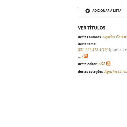
ADICIONAR À LISTA
VER TÍTULOS
destes autores:
Agatha Christ
deste tema:
821.111-312.4"19"
(poesia, t
...)
deste editor:
ASA
destas coleções:
Agatha Chris