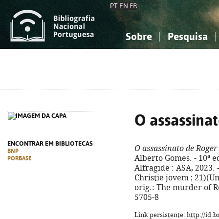
PT
EN
FR
Sobre
Pesquisa
Sobre a Bibliografia Nacional
Simples
Conhecimento, Informação...
Conhecimento, Informação...
Combinada
A
Ciências sociais...
Ciências sociais...
Arte, desporto...
Arte, desporto...
O assassina
ENCONTRAR EM BIBLIOTECAS
O assassinato de Roger
BNP
Alberto Gomes. - 10ª ed
PORBASE
Alfragide : ASA, 2023. - 
Christie jovem ; 21)(Um
orig.: The murder of R
5705-8
Link persistente: http://id