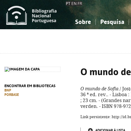
PT
EN
FR
Sobre
Pesquisa
Sobre a Bibliografia Nacional
Simples
Conhecimento, Informação...
Conhecimento, Informação...
Combinada
A
Ciências sociais...
Ciências sociais...
Arte, desporto...
Arte, desporto...
O mundo de 
ENCONTRAR EM BIBLIOTECAS
O mundo de Sofia
/ Jos
BNP
36 ª ed. rev.. - Lisboa 
PORBASE
; 23 cm. - (Grandes narra
verden. - ISBN 978-972
Link persistente: http://id
ADICIONAR À LISTA