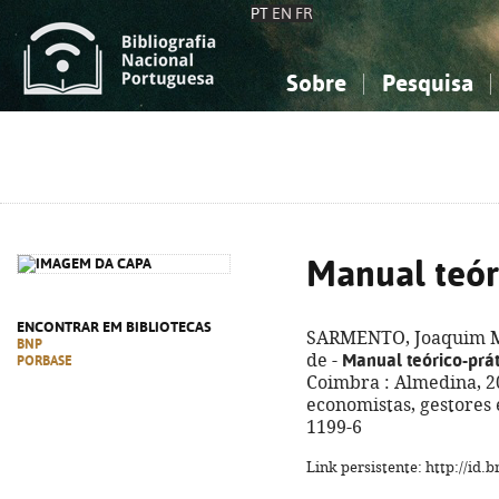
PT
EN
FR
Sobre
Pesquisa
Sobre a Bibliografia Nacional
Simples
Conhecimento, Informação...
Conhecimento, Informação...
Combinada
A
Ciências sociais...
Ciências sociais...
Arte, desporto...
Arte, desporto...
Manual teór
ENCONTRAR EM BIBLIOTECAS
SARMENTO, Joaquim Mi
BNP
Manual teórico-prát
de -
PORBASE
Coimbra : Almedina, 20
economistas, gestores 
1199-6
Link persistente: http://id