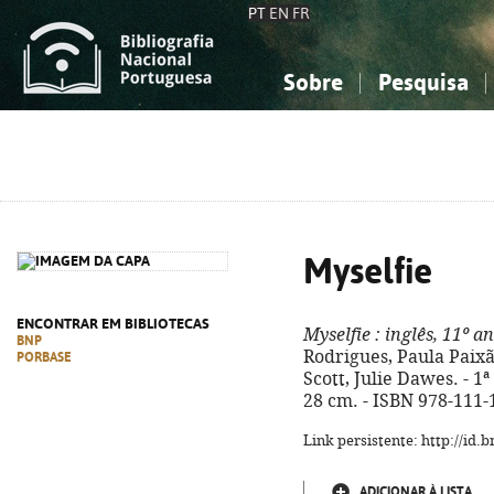
PT
EN
FR
Sobre
Pesquisa
Sobre a Bibliografia Nacional
Simples
Conhecimento, Informação...
Conhecimento, Informação...
Combinada
A
Ciências sociais...
Ciências sociais...
Arte, desporto...
Arte, desporto...
Myselfie
ENCONTRAR EM BIBLIOTECAS
Myselfie
: inglês, 11º a
BNP
Rodrigues, Paula Paixã
PORBASE
Scott, Julie Dawes. - 1ª e
28 cm. - ISBN 978-111-
Link persistente: http://id
ADICIONAR À LISTA