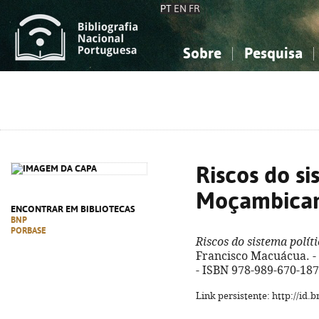
PT
EN
FR
Sobre
Pesquisa
Sobre a Bibliografia Nacional
Simples
Conhecimento, Informação...
Conhecimento, Informação...
Combinada
A
Ciências sociais...
Ciências sociais...
Arte, desporto...
Arte, desporto...
Riscos do si
Moçambica
ENCONTRAR EM BIBLIOTECAS
BNP
PORBASE
Riscos do sistema polí
Francisco Macuácua. - [S
- ISBN 978-989-670-187
Link persistente: http://id