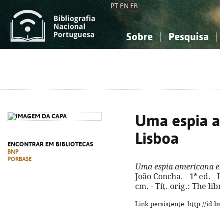
PT
EN
FR
Sobre
Pesquisa
Sobre a Bibliografia Nacional
Simples
Conhecimento, Informação...
Conhecimento, Informação...
Combinada
A
Ciências sociais...
Ciências sociais...
Arte, desporto...
Arte, desporto...
Uma espia 
Lisboa
ENCONTRAR EM BIBLIOTECAS
BNP
PORBASE
Uma espia americana 
João Concha. - 1ª ed. - 
cm. - Tít. orig.: The l
Link persistente: http://id