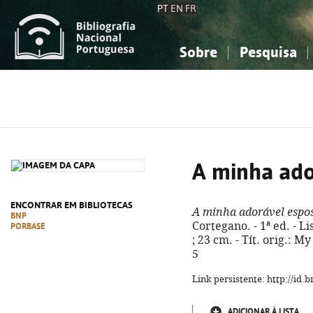
PT
EN
FR
Sobre
Pesquisa
Sobre a Bibliografia Nacional
Simples
Conhecimento, Informação...
Conhecimento, Informação...
Combinada
A
Ciências sociais...
Ciências sociais...
Arte, desporto...
Arte, desporto...
A minha ado
ENCONTRAR EM BIBLIOTECAS
A minha adorável espo
BNP
Cortegano. - 1ª ed. - L
PORBASE
; 23 cm. - Tít. orig.: M
5
Link persistente: http://id
ADICIONAR À LISTA