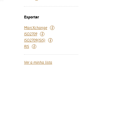
Exportar
MarcXchange
ISO2709
ISO2709(ISIS)
RIS
Ver a minha lista