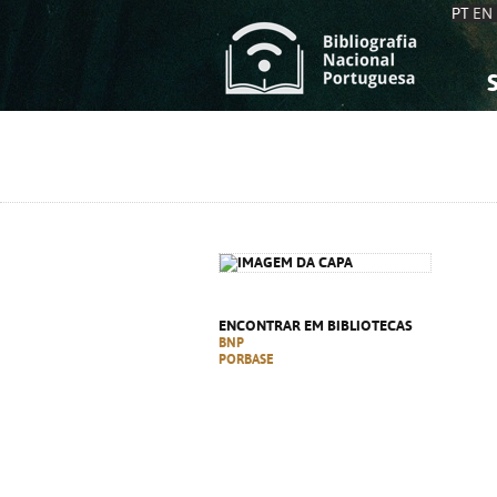
PT
EN
S
S
C
C
C
C
A
A
ENCONTRAR EM BIBLIOTECAS
BNP
PORBASE