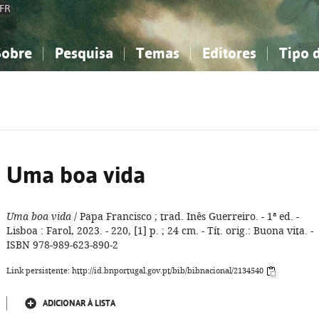
FR
Sobre
Pesquisa
Temas
Editores
Tipo 
obre a Bibliografia Nacional
imples
onhecimento, Informação...
onhecimento, Informação...
Combinada
A minha lista
Como utilizar
Filosofia, psicologia...
Filosofia, psicologia...
Perguntas frequente
iências sociais...
iências sociais...
Ciências exatas e naturais...
Ciências exatas e naturais...
rte, desporto...
rte, desporto...
Literatura, linguística...
Literatura, linguística...
Uma boa vida
Uma boa vida
/ Papa Francisco ; trad. Inês Guerreiro. - 1ª ed. -
Lisboa : Farol, 2023. - 220, [1] p. ; 24 cm. - Tít. orig.: Buona vita. -
ISBN 978-989-623-890-2
Link persistente: http://id.bnportugal.gov.pt/bib/bibnacional/2134540
ADICIONAR À LISTA