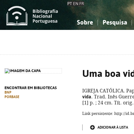
PT
EN
FR
Sobre
Pesquisa
Sobre a Bibliografia Nacional
Simples
Conhecimento, Informação...
Conhecimento, Informação...
Combinada
A
Ciências sociais...
Ciências sociais...
Arte, desporto...
Arte, desporto...
Uma boa vi
ENCONTRAR EM BIBLIOTECAS
IGREJA CATÓLICA. Papa
BNP
vida
. Trad. Inês Guerre
PORBASE
[1] p. ; 24 cm. Tít. or
Link persistente: http://id
ADICIONAR À LISTA