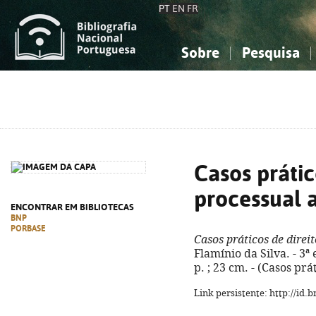
PT
EN
FR
Sobre
Pesquisa
Sobre a Bibliografia Nacional
Simples
Conhecimento, Informação...
Conhecimento, Informação...
Combinada
A
Ciências sociais...
Ciências sociais...
Arte, desporto...
Arte, desporto...
Casos prátic
processual 
ENCONTRAR EM BIBLIOTECAS
BNP
PORBASE
Casos práticos de direi
Flamínio da Silva. - 3ª
p. ; 23 cm. - (Casos pr
Link persistente: http://id