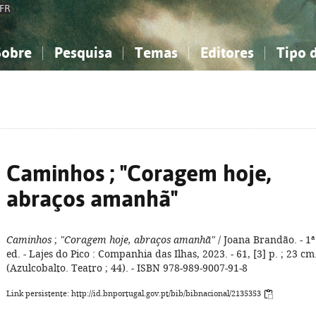
FR
Sobre
Pesquisa
Temas
Editores
Tipo 
obre a Bibliografia Nacional
imples
onhecimento, Informação...
onhecimento, Informação...
Combinada
A minha lista
Como utilizar
Filosofia, psicologia...
Filosofia, psicologia...
Perguntas frequente
iências sociais...
iências sociais...
Ciências exatas e naturais...
Ciências exatas e naturais...
rte, desporto...
rte, desporto...
Literatura, linguística...
Literatura, linguística...
Caminhos ; "Coragem hoje,
abraços amanhã"
Caminhos
;
"Coragem hoje, abraços amanhã"
/ Joana Brandão. - 1ª
ed. - Lajes do Pico : Companhia das Ilhas, 2023. - 61, [3] p. ; 23 cm.
(Azulcobalto. Teatro ; 44). - ISBN 978-989-9007-91-8
Link persistente: http://id.bnportugal.gov.pt/bib/bibnacional/2135353