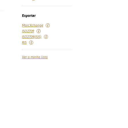
Exportar
MarcXchange
ISO2709
ISO2709(ISIS)
RIS
Ver a minha lista