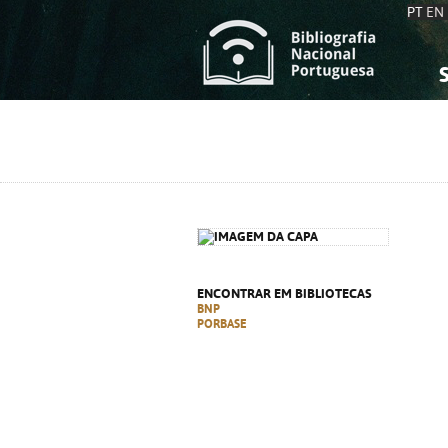
PT
EN
S
S
C
C
C
C
A
A
ENCONTRAR EM BIBLIOTECAS
BNP
PORBASE