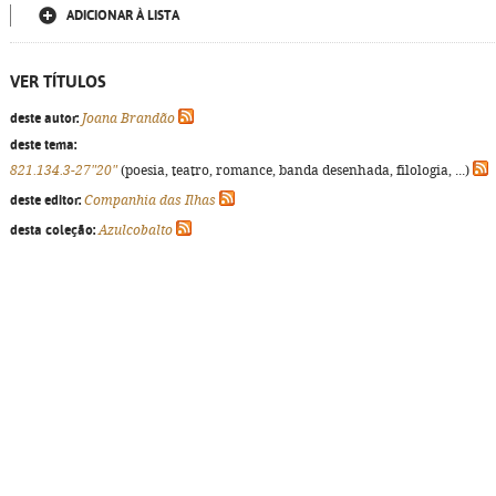
ADICIONAR À LISTA
VER TÍTULOS
deste autor:
Joana Brandão
deste tema:
821.134.3-27"20"
(poesia, teatro, romance, banda desenhada, filologia, ...)
deste editor:
Companhia das Ilhas
desta coleção:
Azulcobalto