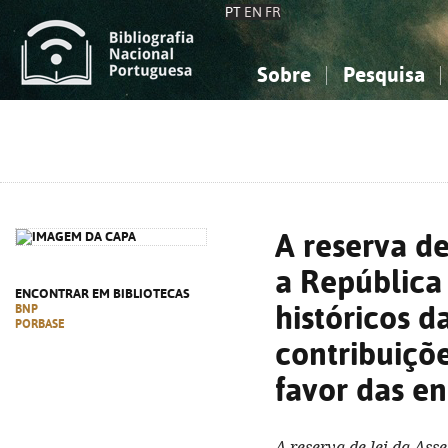
PT
EN
FR
Sobre
Pesquisa
Sobre a Bibliografia Nacional
Simples
Conhecimento, Informação...
Conhecimento, Informação...
Combinada
A
Ciências sociais...
Ciências sociais...
Arte, desporto...
Arte, desporto...
A reserva de
a República 
ENCONTRAR EM BIBLIOTECAS
históricos d
BNP
PORBASE
contribuiçõe
favor das en