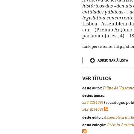
A reserva de lei da Ass
históricos das «demais 
entidades públicas»
: d
legislativa concorrente
Lisboa : Assembleia da 
cm. - (Prémio António
parlamentares ; 4). - 
Link persistente: http://id
ADICIONAR À LISTA
VER TÍTULOS
deste autor:
Filipe de Vascon
destes temas:
336.22(469)
(sociologia, polít
342.41(469)
deste editor:
Assembleia da R
desta coleção:
Prémio Antóni