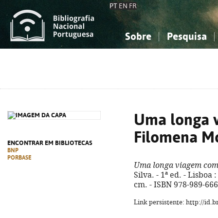
PT
EN
FR
Sobre
Pesquisa
Sobre a Bibliografia Nacional
Simples
Conhecimento, Informação...
Conhecimento, Informação...
Combinada
A
Ciências sociais...
Ciências sociais...
Arte, desporto...
Arte, desporto...
Uma longa 
Filomena M
ENCONTRAR EM BIBLIOTECAS
BNP
PORBASE
Uma longa viagem com
Silva. - 1ª ed. - Lisboa 
cm. - ISBN 978-989-666
Link persistente: http://id