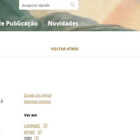
de Publicação
Novidades
s
Religião...
Religião...
VOLTAR ATRÁS
Ciências aplicadas...
Ciências aplicadas...
História, geografia, biografias...
História, geografia, biografias...
Enviar por email
-5
Imprimir página
Ver em
UNIMARC
NP405
ISBD