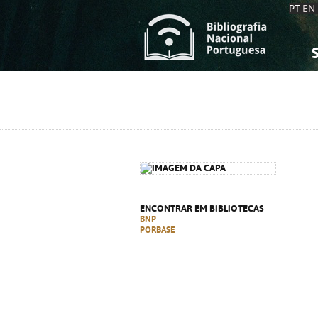
PT
EN
S
S
C
C
C
C
A
A
ENCONTRAR EM BIBLIOTECAS
BNP
PORBASE