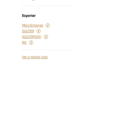
Exportar
MarcXchange
ISO2709
ISO2709(ISIS)
RIS
Ver a minha lista