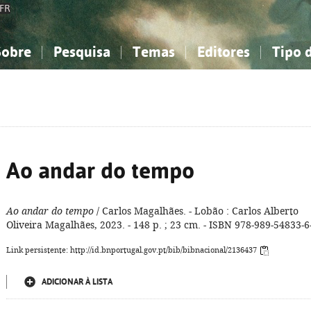
FR
Sobre
Pesquisa
Temas
Editores
Tipo 
obre a Bibliografia Nacional
imples
onhecimento, Informação...
onhecimento, Informação...
Combinada
A minha lista
Como utilizar
Filosofia, psicologia...
Filosofia, psicologia...
Perguntas frequente
iências sociais...
iências sociais...
Ciências exatas e naturais...
Ciências exatas e naturais...
rte, desporto...
rte, desporto...
Literatura, linguística...
Literatura, linguística...
Ao andar do tempo
Ao andar do tempo
/ Carlos Magalhães. - Lobão : Carlos Alberto
Oliveira Magalhães, 2023. - 148 p. ; 23 cm. - ISBN 978-989-54833-6
Link persistente: http://id.bnportugal.gov.pt/bib/bibnacional/2136437
ADICIONAR À LISTA