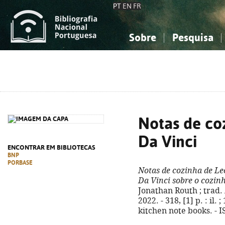
PT
EN
FR
Sobre
Pesquisa
Sobre a Bibliografia Nacional
Simples
Conhecimento, Informação...
Conhecimento, Informação...
Combinada
A
Ciências sociais...
Ciências sociais...
Arte, desporto...
Arte, desporto...
Notas de co
Da Vinci
ENCONTRAR EM BIBLIOTECAS
BNP
PORBASE
Notas de cozinha de L
Da Vinci sobre o cozinh
Jonathan Routh ; trad. 
2022. - 318, [1] p. : il. 
kitchen note books. - 