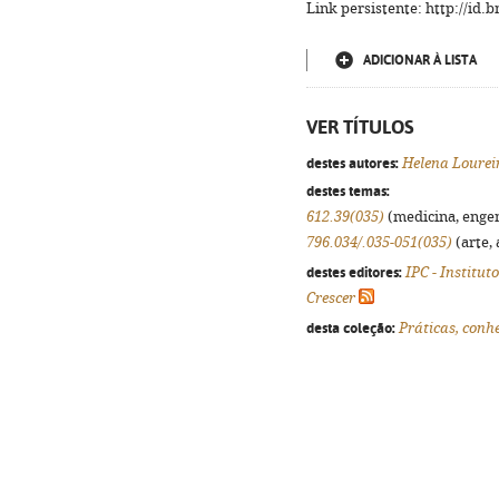
Link persistente: http://id
ADICIONAR À LISTA
VER TÍTULOS
destes autores:
Helena Lourei
destes temas:
612.39(035)
(medicina, engenh
796.034/.035-051(035)
(arte, 
destes editores:
IPC - Institut
Crescer
desta coleção:
Práticas, con