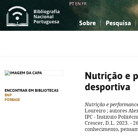
PT
EN
FR
Sobre
Pesquisa
Sobre a Bibliografia Nacional
Simples
Conhecimento, Informação...
Conhecimento, Informação...
Combinada
A
Ciências sociais...
Ciências sociais...
Arte, desporto...
Arte, desporto...
Nutrição e 
desportiva
ENCONTRAR EM BIBLIOTECAS
BNP
PORBASE
Nutrição e performance
Loureiro ; autores Alex
IPC - Instituto Politéc
Crescer, D.L. 2023. - 261
conhecimento, pensame