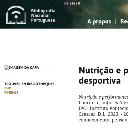
PT
EN
FR
A propos
Re
La Bibliographie Nationale
Simple
Connaissance, Information...
Connaissance, Information...
Avancée
Mes 
Sciences sociales...
Sciences sociales...
Arts, sport...
Arts, sport...
Nutrição e 
desportiva
TROUVER EN BIBLIOTHÈQUES
BNP
PORBASE
Nutrição e performance
Loureiro ; autores Alex
IPC - Instituto Politéc
Crescer, D.L. 2023. - 261
conhecimento, pensame