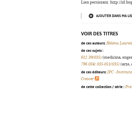
Lien persistant: http://id.
AJOUTER DANS MA LIS
VOIR DES TITRES
de ces auteurs:
Helena Lourei
de ces sujets :
612.39(035)
(medicina, engenh
796.034/.035-051(035)
(arte, 
de ces éditeurs:
IPC - Institut
Crescer
de cette collection / série :
Prá